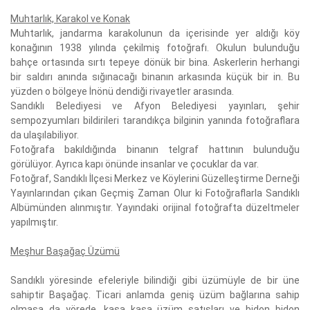
Muhtarlık, Karakol ve Konak
Muhtarlık, jandarma karakolunun da içerisinde yer aldığı köy
konağının 1938 yılında çekilmiş fotoğrafı. Okulun bulunduğu
bahçe ortasında sırtı tepeye dönük bir bina. Askerlerin herhangi
bir saldırı anında sığınacağı binanın arkasında küçük bir in. Bu
yüzden o bölgeye İnönü dendiği rivayetler arasında.
Sandıklı Belediyesi ve Afyon Belediyesi yayınları, şehir
sempozyumları bildirileri tarandıkça bilginin yanında fotoğraflara
da ulaşılabiliyor.
Fotoğrafa bakıldığında binanın telgraf hattının bulunduğu
görülüyor. Ayrıca kapı önünde insanlar ve çocuklar da var.
Fotoğraf, Sandıklı İlçesi Merkez ve Köylerini Güzelleştirme Derneği
Yayınlarından çıkan Geçmiş Zaman Olur ki Fotoğraflarla Sandıklı
Albümünden alınmıştır. Yayındaki orijinal fotoğrafta düzeltmeler
yapılmıştır.
Meşhur Başağaç Üzümü
Sandıklı yöresinde efeleriyle bilindiği gibi üzümüyle de bir üne
sahiptir Başağaç. Ticari anlamda geniş üzüm bağlarına sahip
olmasa da yörede, kasa kasa üzüm satışları ve bidon bidon