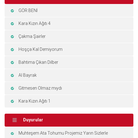
GÖR BENİ
Kara Kızın Ağıtı 4
Çakma Şairler
Hoşça Kal Demiyorum
Bahtima Çikan Dilber
Al Bayrak
Gitmesen Olmaz mıydı
Kara Kızın Ağıtı 1
Duyurular
Muhteşem Ata Tohumu Projemiz Yarın Sizlerle