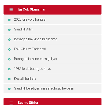
En Cok Okunanlar
2020 sila yolu haritasi
Sandikli Altini
Basagac hakkinda bilgilenme
Eski Okul ve Tarihçesi
Basagac ismi nereden geliyor
1985 lerde basagac koyu
Kestelli halil efe
Sandikli belediyesi insaat ruhsati belgeleri
Secme Siirler