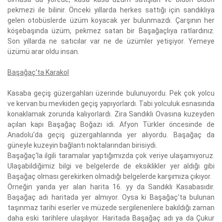
pekmezi ile bilinir. Önceki yıllarda herkes sattığı için sandıklıya
gelen otobüslerde üzüm koyacak yer bulunmazdı. Çarşının her
köşebaşında üzüm, pekmez satan bir Başağaçlıya ratlardınız.
Son yıllarda ne satıcılar var ne de üzümler yetişiyor. Yemeye
üzümü arar oldu insan.
Başağaç'ta Karakol
Kasaba geçiş güzergahları üzerinde bulunuyordu. Pek çok yolcu
ve kervan bu mevkiden geçiş yapıyorlardı. Tabi yolculuk esnasında
konaklamak zorunda kalıyorlardı. Zira Sandıklı Ovasına kuzeyden
açılan kapı Başağaç Boğazı idi. Afyon Türkler öncesinde de
Anadolu'da geçiş güzergahlarında yer alıyordu. Başağaç da
güneyle kuzeyin bağlantı noktalarından birisiydi.
Başağaç'la ilgili taramalar yaptığımızda çok veriye ulaşamıyoruz.
Ulaşabildiğimiz bilgi ve belgelerde de eksiklikler yer aldığı gibi
Başağaç olması gerekirken olmadığı belgelerde karşımıza çıkıyor.
Örneğin yanda yer alan harita 16. yy da Sandıklı Kasabasıdır.
Başağaç adı haritada yer almıyor. Oysa ki Başağaç'ta bulunan
taşınmaz tarihi eserler ve müzede sergilenenlere bakıldığı zaman
daha eski tarihlere ulaşılıyor. Haritada Başağaç adı ya da Çukur