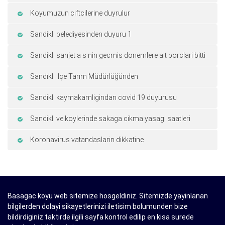
Koyumuzun ciftcilerine duyrulur
Sandikli belediyesinden duyuru 1
Sandikli sanjet a s nin gecmis donemlere ait borclari bitti
Sandıklı ilçe Tarım Müdürlüğünden
Sandikli kaymakamligindan covid 19 duyurusu
Sandikli ve koylerinde sakaga cikma yasagi saatleri
Koronavirus vatandaslarin dikkatine
Basagac koyu web sitemize hosgeldiniz. Sitemizde yayinlanan
bilgilerden dolayi sikayetlerinizi iletisim bolumunden bize
bildirdiginiz taktirde ilgili sayfa kontrol edilip en kisa surede