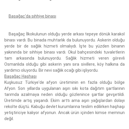
Başağaç'da sıhhiye binası
Başağaç İlkokulunun olduğu yerde arkası tepeye dönük karakol
binası vardı. Bu binada muhtarlık da bulunuyordu. Askerin olduğu
yerde bir de sağlık hizmeti olmalıydı. İşte bu yüzden binanın
yakınında bir sıhhiye binası vardı. Okul bahçesindeki tuvaletlerin
tam arkasında bulunuyordu. Sağlık hizmeti veren görevli
Osmanlıda olduğu gibi askerin yanı sıra sivillere, köy halkına da
yardımcı oluyordu. Bir nevi sağlık ocağı gibi işliyordu.
Başağaç Haşhaşı
Kuşkusuz Türkiye'de afyon üretiminin en fazla olduğu bölge
Afyon. Son yıllarda uygulanan aşırı sıkı kota dağıtım şartlarının
tarımda azalmaya neden olduğu gözlenince şartlar gevşetildi.
Üretimde artış yaşandı. Ekim arttı ama aşırı yağışlardan dolayı
rekolte düştü. Kabuğu devlet kurumlarına teslim edilirken haşhaşı
yetiştiriciye kalıyor afyonun. Ancak ürün içinden kimse memnun
değil.