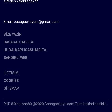
siteden kaldirilacaktir.
Email: basagackoyum@gmail.com
BIZE YAZIN
BASAGAC HARITA
HUDAI KAPLICASI HARITA
SANDIKLI WEB
ILETISIM
COOKIES
SITEMAP
PHP 8.0 ea-php80 @2020 Basagackoyu.com Tum haklari saklidir.