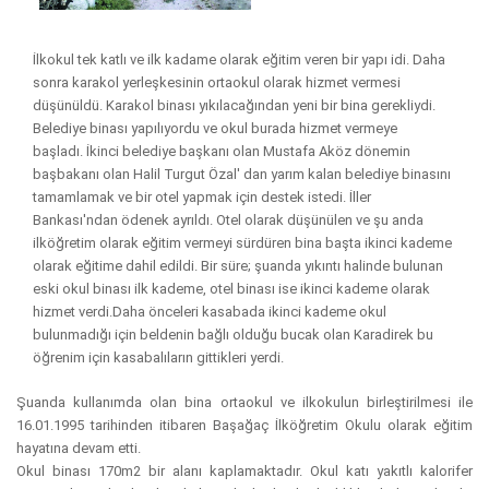
İlkokul tek katlı ve ilk kadame olarak eğitim veren bir yapı idi.
Daha
sonra karakol yerleşkesinin ortaokul olarak hizmet vermesi
düşünüldü. Karakol binası yıkılacağından yeni bir bina gerekliydi.
Belediye binası yapılıyordu ve okul burada hizmet vermeye
başladı.
İkinci belediye başkanı olan Mustafa Aköz dönemin
başbakanı olan Halil Turgut Özal' dan yarım kalan belediye binasını
tamamlamak ve
bir otel yapmak için destek istedi. İller
Bankası'ndan ödenek ayrıldı. Otel olarak düşünülen ve şu anda
ilköğretim olarak eğitim vermeyi sürdüren bina başta ikinci kademe
olarak eğitime dahil edildi.
Bir süre; şuanda yıkıntı halinde bulunan
eski okul binası ilk kademe, otel binası ise ikinci kademe olarak
hizmet verdi.Daha önceleri kasabada ikinci kademe okul
bulunmadığı için beldenin bağlı olduğu bucak olan Karadirek bu
öğrenim için kasabalıların gittikleri yerdi.
Şuanda kullanımda olan bina ortaokul ve ilkokulun birleştirilmesi ile
16.01.1995 tarihinden itibaren Başağaç İlköğretim Okulu olarak eğitim
hayatına devam etti.
Okul binası 170m2 bir alanı kaplamaktadır. Okul katı yakıtlı kalorifer