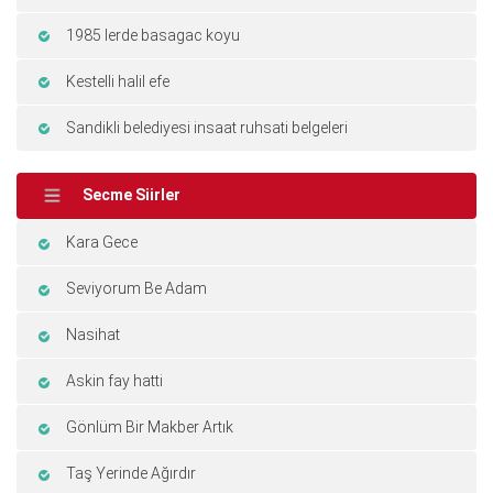
1985 lerde basagac koyu
Kestelli halil efe
Sandikli belediyesi insaat ruhsati belgeleri
Secme Siirler
Kara Gece
Seviyorum Be Adam
Nasihat
Askin fay hatti
Gönlüm Bir Makber Artık
Taş Yerinde Ağırdır