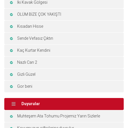
Iki Kavak Gölgesi
ÖLÜM BİZE ÇOK YAKIŞTI
Kısadan Hisse
Sende Vefasız Çıktın
Kaç Kurtar Kendini
Nazlı Can 2
Gizli Güzel
Gor beni
Duyurular
Muhteşem Ata Tohumu Projemiz Yarın Sizlerle