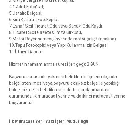
3.Maliye Vergi Levhası Fotokopisi,
4.1 Adet Fotoğraf,
5.Ustalık Belgesi,
6.Kira Kontratı Fotokopisi,
7.Esnaf Sicil Ticaret Oda veya Sanayi Oda Kaydı
8.Ticaret Sicil Gazetesi imza Sirküsü,
9.Motor Beyannamesi,(İşyerinde motor çalıştıracaksa)
10.Tapu Fotokopisi veya Yapı Kullanma izin Belgesi
11.İtfaiye Raporu
Hizmetin tamamlanma süresi (en geç): 2 GÜN
Başvuru esnasında yukarıda belirtilen belgelerin dışında
belge istenilmesi veya başvuru eksiksiz belge ile yapıldığı
halde, hizmetin belirtilen sürede tamamlanmaması
durumunda ilk müracaat yerine ya da ikinci müracaat yerine
başvurunuz.
İlk Müracaat Yeri: Yazı İşleri Müdürlüğü