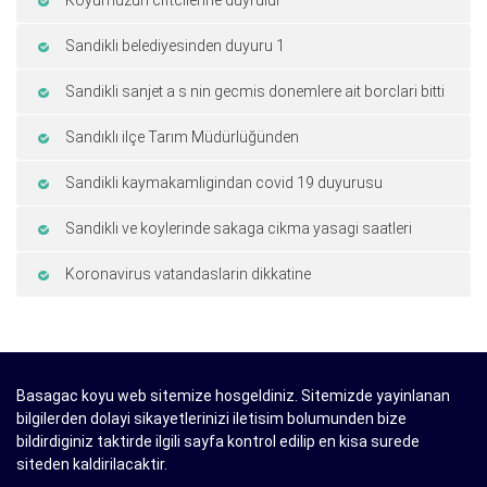
Koyumuzun ciftcilerine duyrulur
Sandikli belediyesinden duyuru 1
Sandikli sanjet a s nin gecmis donemlere ait borclari bitti
Sandıklı ilçe Tarım Müdürlüğünden
Sandikli kaymakamligindan covid 19 duyurusu
Sandikli ve koylerinde sakaga cikma yasagi saatleri
Koronavirus vatandaslarin dikkatine
Basagac koyu web sitemize hosgeldiniz. Sitemizde yayinlanan
bilgilerden dolayi sikayetlerinizi iletisim bolumunden bize
bildirdiginiz taktirde ilgili sayfa kontrol edilip en kisa surede
siteden kaldirilacaktir.