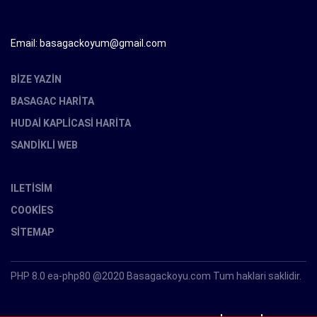
Email: basagackoyum@gmail.com
BIZE YAZIN
BASAGAC HARITA
HUDAI KAPLICASI HARITA
SANDIKLI WEB
ILETISIM
COOKIES
SITEMAP
PHP 8.0 ea-php80 @2020 Basagackoyu.com Tum haklari saklidir.