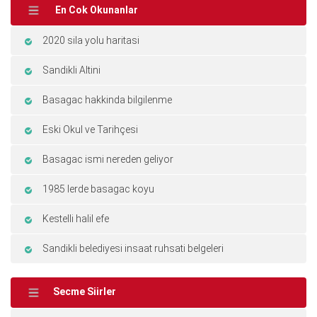
En Cok Okunanlar
2020 sila yolu haritasi
Sandikli Altini
Basagac hakkinda bilgilenme
Eski Okul ve Tarihçesi
Basagac ismi nereden geliyor
1985 lerde basagac koyu
Kestelli halil efe
Sandikli belediyesi insaat ruhsati belgeleri
Secme Siirler