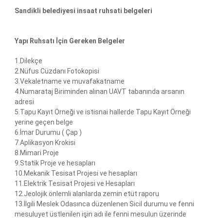
Sandikli belediyesi insaat ruhsati belgeleri
Yapı Ruhsatı İçin Gereken Belgeler
1.Dilekçe
2.Nüfus Cüzdanı Fotokopisi
3.Vekaletname ve muvafakatname
4.Numarataj Biriminden alınan UAVT tabanında arsanın
adresi
5.Tapu Kayıt Örneği ve istisnai hallerde Tapu Kayıt Örneği
yerine geçen belge
6.İmar Durumu ( Çap )
7.Aplikasyon Krokisi
8.Mimari Proje
9.Statik Proje ve hesapları
10.Mekanik Tesisat Projesi ve hesapları
11.Elektrik Tesisat Projesi ve Hesapları
12.Jeolojik önlemli alanlarda zemin etüt raporu
13.İlgili Meslek Odasınca düzenlenen Sicil durumu ve fenni
mesuluyet üstlenilen işin adı ile fenni mesulun üzerinde