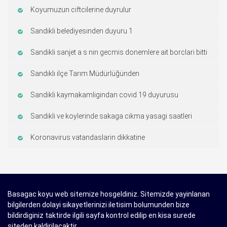
Koyumuzun ciftcilerine duyrulur
Sandikli belediyesinden duyuru 1
Sandikli sanjet a s nin gecmis donemlere ait borclari bitti
Sandıklı ilçe Tarım Müdürlüğünden
Sandikli kaymakamligindan covid 19 duyurusu
Sandikli ve koylerinde sakaga cikma yasagi saatleri
Koronavirus vatandaslarin dikkatine
Basagac koyu web sitemize hosgeldiniz. Sitemizde yayinlanan
bilgilerden dolayi sikayetlerinizi iletisim bolumunden bize
bildirdiginiz taktirde ilgili sayfa kontrol edilip en kisa surede
siteden kaldirilacaktir.