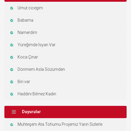
Umut cicegim
Babama
Namerdim
Yüreğimde İsyan Var
Koca Çinar
Dönmem Asla Sözümden
Biri var
Haddini Bilmez Kadin
Duyurular
Muhteşem Ata Tohumu Projemiz Yarın Sizlerle