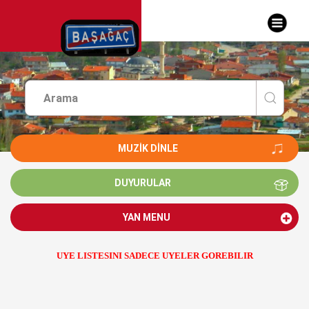
MUZIK DINLE
DUYURULAR
YAN MENU
UYE LISTESINI SADECE UYELER GOREBILIR