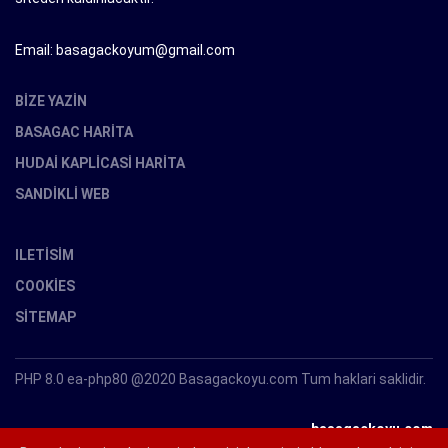
Email: basagackoyum@gmail.com
BIZE YAZIN
BASAGAC HARITA
HUDAI KAPLICASI HARITA
SANDIKLI WEB
ILETISIM
COOKIES
SITEMAP
PHP 8.0 ea-php80 @2020 Basagackoyu.com Tum haklari saklidir.
basagackoyu.com