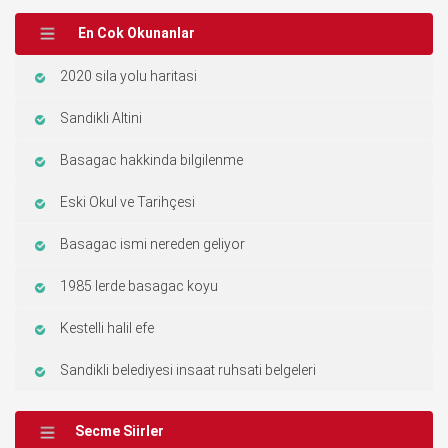
En Cok Okunanlar
2020 sila yolu haritasi
Sandikli Altini
Basagac hakkinda bilgilenme
Eski Okul ve Tarihçesi
Basagac ismi nereden geliyor
1985 lerde basagac koyu
Kestelli halil efe
Sandikli belediyesi insaat ruhsati belgeleri
Secme Siirler