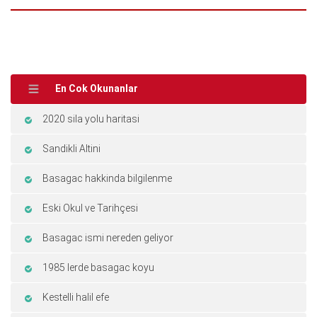
En Cok Okunanlar
2020 sila yolu haritasi
Sandikli Altini
Basagac hakkinda bilgilenme
Eski Okul ve Tarihçesi
Basagac ismi nereden geliyor
1985 lerde basagac koyu
Kestelli halil efe