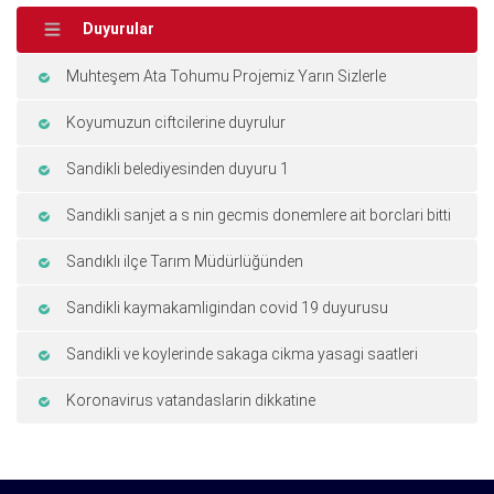
Duyurular
Muhteşem Ata Tohumu Projemiz Yarın Sizlerle
Koyumuzun ciftcilerine duyrulur
Sandikli belediyesinden duyuru 1
Sandikli sanjet a s nin gecmis donemlere ait borclari bitti
Sandıklı ilçe Tarım Müdürlüğünden
Sandikli kaymakamligindan covid 19 duyurusu
Sandikli ve koylerinde sakaga cikma yasagi saatleri
Koronavirus vatandaslarin dikkatine