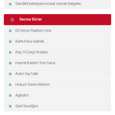
Sandikli belediyesi insaat ruhsati belgeleri
Secme Siirler
Dil Versin Rabbim Ona
Bahtı Kara Gelinlik
Kaç Yıl Geçti Aradan
Hasret Kaldım Yine Sana
Askin fay hatti
Hüküm Senin Allahım
Agladim
Sarıl Sevdiğim