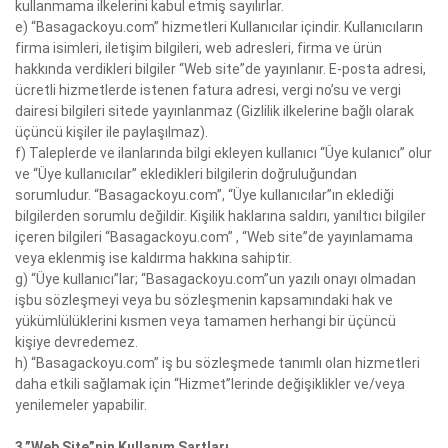
kullanmama ilkelerini kabul etmiş sayılırlar.
e) “Basagackoyu.com” hizmetleri Kullanıcılar içindir. Kullanıcıların
firma isimleri, iletişim bilgileri, web adresleri, firma ve ürün
hakkında verdikleri bilgiler “Web site”de yayınlanır. E-posta adresi,
ücretli hizmetlerde istenen fatura adresi, vergi no’su ve vergi
dairesi bilgileri sitede yayınlanmaz (Gizlilik ilkelerine bağlı olarak
üçüncü kişiler ile paylaşılmaz).
f) Taleplerde ve ilanlarında bilgi ekleyen kullanıcı “Üye kulanıcı” olur
ve “Üye kullanıcılar” ekledikleri bilgilerin doğruluğundan
sorumludur. “Basagackoyu.com”, “Üye kullanıcılar”ın eklediği
bilgilerden sorumlu değildir. Kişilik haklarına saldırı, yanıltıcı bilgiler
içeren bilgileri “Basagackoyu.com” , “Web site”de yayınlamama
veya eklenmiş ise kaldırma hakkına sahiptir.
g) “Üye kullanıcı”lar; “Basagackoyu.com”un yazılı onayı olmadan
işbu sözleşmeyi veya bu sözleşmenin kapsamındaki hak ve
yükümlülüklerini kısmen veya tamamen herhangi bir üçüncü
kişiye devredemez.
h) “Basagackoyu.com” iş bu sözleşmede tanımlı olan hizmetleri
daha etkili sağlamak için “Hizmet”lerinde değişiklikler ve/veya
yenilemeler yapabilir.
3.”Web Site”nin Kullanım Şartları