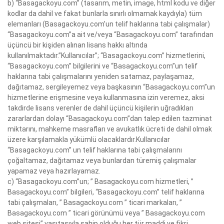
b) “Basagackoyu.com” (tasarım, metin, image, html kodu ve diğer
kodlar da dahil ve fakat bunlarla sınırlı olmamak kaydıyla) tüm
elemanları (Basagackoyu.com’un telif haklarına tabi çalışmalar)
“Basagackoyu.com”a ait ve/veya “Basagackoyu.com” tarafından
üçüncü bir kişiden alınan lisans hakkı altında
kullanılmaktadır.”Kullanıcılar”; “Basagackoyu.com” hizmetlerini,
“Basagackoyu.com” bilgilerini ve “Basagackoyu.com”un telif
haklarına tabi çalışmalarını yeniden satamaz, paylaşamaz,
dağıtamaz, sergileyemez veya başkasının “Basagackoyu.com”un
hizmetlerine erişmesine veya kullanmasına izin veremez, aksi
takdirde lisans verenler de dahil üçüncü kişilerin uğradıkları
zararlardan dolayı “Basagackoyu.com”dan talep edilen tazminat
miktarını, mahkeme masrafları ve avukatlık ücreti de dahil olmak
üzere karşılamakla yükümlü olacaklardır.Kullanıcılar
“Basagackoyu.com” un telif haklarına tabi çalışmalarını
çoğaltamaz, dağıtamaz veya bunlardan türemiş çalışmalar
yapamaz veya hazırlayamaz.
c) “Basagackoyu.com”un; ” Basagackoyu.com hizmetleri, ”
Basagackoyu.com” bilgileri, “Basagackoyu.com” telif haklarına
tabi çalışmaları, ” Basagackoyu.com ” ticari markaları, ”
Basagackoyu.com ” ticari görünümü veya ” Basagackoyu.com
web sitesi” vasıtasıyla sahip olduğu her tür maddi ve fikri