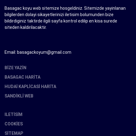
Basagac koyu web sitemize hosgeldiniz. Sitemizde yayinlanan
bilgilerden dolayi sikayetlerinizi iletisim bolumunden bize
bildirdiginiz taktirde ilgili sayfa kontrol edilip en kisa surede
siteden kaldirilacaktir.
Email: basagackoyum@gmail.com
BIZE YAZIN
BASAGAC HARITA
HUDAI KAPLICASI HARITA
SANDIKLI WEB
ILETISIM
COOKIES
SITEMAP