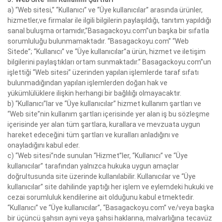
a) “Web sitesi,” “Kullanıcı” ve “Üye kullanıcılar” arasında ürünler,
hizmetler,ve firmalar ile ilgili bilgilerin paylaşıldığı, tanıtım yapıldığı
sanal buluşma ortamıdır,”Basagackoyu.com”un başka bir sıfatla
sorumluluğu bulunmamaktadır. “Basagackoyu.com” “Web
Sitede”; “Kullanıcı” ve “Üye kullanıcılar”a ürün, hizmet ve iletişim
bilgilerini paylaştıkları ortam sunmaktadır.” Basagackoyu.com”un
işlettiği “Web sitesi” üzerinden yapılan işlemlerde taraf sıfatı
bulunmadığından yapılan işlemlerden doğan hak ve
yükümlülüklere ilişkin herhangi bir bağlılığı olmayacaktır.
b) “Kullanıcı”lar ve “Üye kullanıcılar” hizmet kullanım şartları ve
“Web site”nin kullanım şartları içerisinde yer alan iş bu sözleşme
içerisinde yer alan tüm şartlara, kurallara ve mevzuata uygun
hareket edeceğini tüm şartları ve kuralları anladığını ve
onayladığını kabul eder.
c) “Web sitesi”nde sunulan “Hizmet”ler, “Kullanıcı” ve “Üye
kullanıcılar” tarafından yalnızca hukuka uygun amaçlar
doğrultusunda site üzerinde kullanılabilir. Kullanıcılar ve “Üye
kullanıcılar” site dahilinde yaptığı her işlem ve eylemdeki hukuki ve
cezai sorumluluk kendilerine ait olduğunu kabul etmektedir.
“Kullanıcı” ve “Üye kullanıcılar”, “Basagackoyu.com” ve/veya başka
bir üçüncü şahsın ayni veya şahsi haklarına, malvarlığına tecavüz