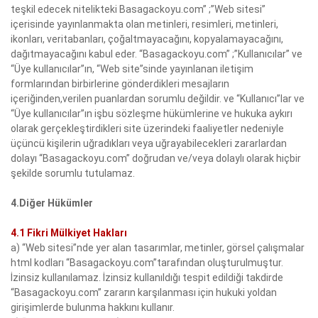
teşkil edecek nitelikteki Basagackoyu.com” ;”Web sitesi”
içerisinde yayınlanmakta olan metinleri, resimleri, metinleri,
ikonları, veritabanları, çoğaltmayacağını, kopyalamayacağını,
dağıtmayacağını kabul eder. “Basagackoyu.com” ;”Kullanıcılar” ve
“Üye kullanıcılar”ın, “Web site”sinde yayınlanan iletişim
formlarından birbirlerine gönderdikleri mesajların
içeriğinden,verilen puanlardan sorumlu değildir. ve “Kullanıcı”lar ve
“Üye kullanıcılar”ın işbu sözleşme hükümlerine ve hukuka aykırı
olarak gerçekleştirdikleri site üzerindeki faaliyetler nedeniyle
üçüncü kişilerin uğradıkları veya uğrayabilecekleri zararlardan
dolayı “Basagackoyu.com” doğrudan ve/veya dolaylı olarak hiçbir
şekilde sorumlu tutulamaz.
4.Diğer Hükümler
4.1 Fikri Mülkiyet Hakları
a) “Web sitesi”nde yer alan tasarımlar, metinler, görsel çalışmalar
html kodları “Basagackoyu.com”tarafından oluşturulmuştur.
İzinsiz kullanılamaz. İzinsiz kullanıldığı tespit edildiği takdirde
“Basagackoyu.com” zararın karşılanması için hukuki yoldan
girişimlerde bulunma hakkını kullanır.