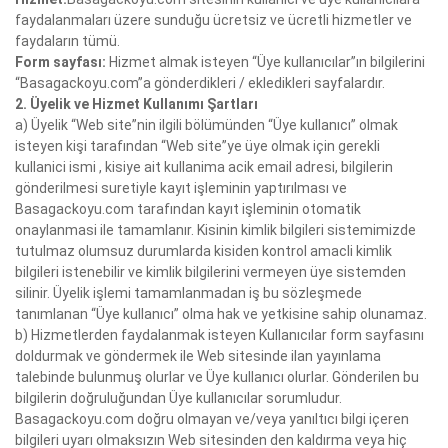
faydalanmaları üzere sunduğu ücretsiz ve ücretli hizmetler ve
faydaların tümü.
Form sayfası:
Hizmet almak isteyen “Üye kullanıcılar”ın bilgilerini
“Basagackoyu.com”a gönderdikleri / ekledikleri sayfalardır.
2. Üyelik ve Hizmet Kullanımı Şartları
a) Üyelik “Web site”nin ilgili bölümünden “Üye kullanıcı” olmak
isteyen kişi tarafından “Web site”ye üye olmak için gerekli
kullanici ismi , kisiye ait kullanima acik email adresi, bilgilerin
gönderilmesi suretiyle kayıt işleminin yaptırılması ve
Basagackoyu.com tarafından kayıt işleminin otomatik
onaylanmasi ile tamamlanır. Kisinin kimlik bilgileri sistemimizde
tutulmaz olumsuz durumlarda kisiden kontrol amacli kimlik
bilgileri istenebilir ve kimlik bilgilerini vermeyen üye sistemden
silinir. Üyelik işlemi tamamlanmadan iş bu sözleşmede
tanımlanan “Üye kullanıcı” olma hak ve yetkisine sahip olunamaz.
b) Hizmetlerden faydalanmak isteyen Kullanıcılar form sayfasını
doldurmak ve göndermek ile Web sitesinde ilan yayınlama
talebinde bulunmuş olurlar ve Üye kullanıcı olurlar. Gönderilen bu
bilgilerin doğruluğundan Üye kullanıcılar sorumludur.
Basagackoyu.com doğru olmayan ve/veya yanıltıcı bilgi içeren
bilgileri uyarı olmaksızın Web sitesinden den kaldırma veya hiç