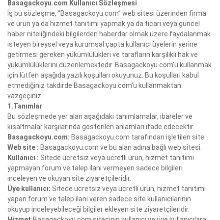
Basagackoyu.com Kullanıcı Sözleşmesi
İş bu sözleşme, “Basagackoyu.com” web sitesi üzerinden firma
ve ürün ya da hizmet tanıtımı yapmak ya da ticari veya güncel
haber niteliğindeki bilgilerden haberdar olmak üzere faydalanmak
isteyen bireysel veya kurumsal çapta kullanıcı üyelerin yerine
getirmesi gereken yükümlülükleri ve tarafların karşılıklı hak ve
yükümlülüklerini düzenlemektedir. Basagackoyu.com’u kullanmak
için lütfen aşağıda yazılı koşulları okuyunuz. Bu koşulları kabul
etmediğiniz takdirde Basagackoyu.com’u kullanmaktan
vazgeçiniz.
1.Tanımlar
Bu sözleşmede yer alan aşağıdaki tanımlamalar, ibareler ve
kısaltmalar karşılarında gösterilen anlamları ifade edecektir.
Basagackoyu.com:
Basagackoyu.com tarafından işletilen site.
Web site :
Basagackoyu.com ve bu alan adına bağlı web sitesi.
Kullanıcı :
Sitede ücretsiz veya ücretli ürün, hizmet tanıtımı
yapmayan forum ve talep ilanı vermeyen sadece bilgileri
inceleyen ve okuyan site ziyaretçileridir.
Üye kullanıcı:
Sitede ücretsiz veya ücretli ürün, hizmet tanıtımı
yapan forum ve talep ilanı veren sadece site kullanıcılarının
okuyup inceleyebileceği bilgiler ekleyen site ziyaretçileridir.
Hizmet:
Basagackoyu.com sitesinin kullanıcı ve üye kullanıcılara