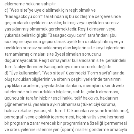
eklememe hakkına sahiptir.
c) “Web site”ye üye olabilmek için reşit olmak ve
“Basagackoyu.com” tarafından iş bu sözleşme çerçevesinde
geçici olarak üyelikten uzaklaştırılmış veya üyelikten süresiz
yasaklanmış olmamak gerekmektedir. Reşit olmayan veya
yukarıda belirtildiği gibi “Basagackoyu.com” tarafından işbu
sözleşme uyarınca geçici olarak üyelikten uzaklaştırılmış veya
üyelikten süresiz yasaklanmış olan kişilerin site kayıt işlemlerini
tamamlamış olmaları site üyesi olmaları sonucunu
doğurmayacaktır. Reşit olmayanlar kullanıcıların site içerisindeki
tüm faaliyetlerinden Basagackoyu.com sorumlu değildir.
d) “Üye kullanıcılar”; “Web sitesi” üzerindeki “Form sayfa”larında
oluşturdukları bilgilerinin ve sitenin çeşitli yerlerinde tanıtımını
yaptıkları ürünlerin, yayınladıkları ilanların, mesajların, kendi web
sitelerinde bulundurdukları bilgilerin; sahte, çalıntı olmaması,
üçüncü bir tarafın hiçbir tescil hakkı, telif hakkı vb. haklarının
çiğnememesi, yasalara aykırı olmaması (tüketiciyi koruma,
haksız rekabet yasası, vb. tüm T.C. kanunları ve yönetmeliklerine),
pornografi veya çıplaklık içermemesi, hiçbir virüs veya herhangi
bir programa zarar verecek bir programlama özelliği içermemesi
ve site üyelerine istenmeyen (spam) mailler gönderme amacıyla