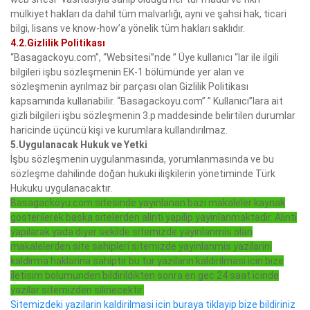
mülkiyet hakları da dahil tüm malvarlığı, ayni ve şahsi hak, ticari
bilgi, lisans ve know-how’a yönelik tüm hakları saklıdır.
4.2.Gizlilik Politikası
“Basagackoyu.com”, “Websitesi”nde ” Üye kullanıcı “lar ile ilgili
bilgileri işbu sözleşmenin EK-1 bölümünde yer alan ve
sözleşmenin ayrılmaz bir parçası olan Gizlilik Politikası
kapsamında kullanabilir. “Basagackoyu.com” ” Kullanıcı”lara ait
gizli bilgileri işbu sözleşmenin 3.p maddesinde belirtilen durumlar
haricinde üçüncü kişi ve kurumlara kullandırılmaz.
5.Uygulanacak Hukuk ve Yetki
İşbu sözleşmenin uygulanmasında, yorumlanmasında ve bu
sözleşme dahilinde doğan hukuki ilişkilerin yönetiminde Türk
Hukuku uygulanacaktır.
Basagackoyu.com sitesinde yayinlanan bazi makaleler kaynak
gosterilerek baska sitelerden alinti yapilip yayinlanmaktadir. Alinti
yapilarak yada diyer sekilde sitemizde yayinlanmis olan
makalelerden site sahipleri sitemizde yayinlanmis yazilarini
kaldirma haklarina sahiptir bu tur yazilarin kaldirilmasi icin bize
iletisim bolumunden bildirildikten sonra en gec 24 saat icinde
yazilar sitemizden silinecektir.
Sitemizdeki yazilarin kaldirilmasi icin buraya tiklayip bize bildiriniz