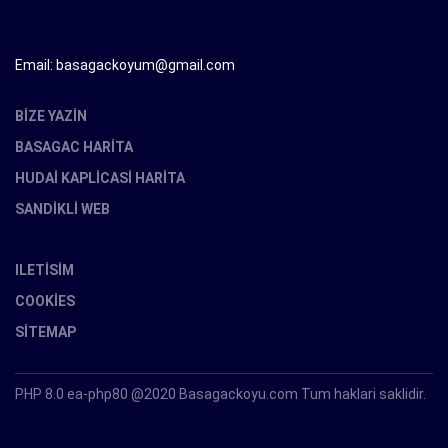
Email: basagackoyum@gmail.com
BIZE YAZIN
BASAGAC HARITA
HUDAI KAPLICASI HARITA
SANDIKLI WEB
ILETISIM
COOKIES
SITEMAP
PHP 8.0 ea-php80 @2020 Basagackoyu.com Tum haklari saklidir.