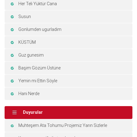
Her Teli Yüktür Cana
Susun
Gonlumden ugurladim
KÜSTÜM
Guz gunesim
Başim Gözüm Üstüne
Yemin mi Ettin Söyle
Hani Nerde
Duyurular
Muhteşem Ata Tohumu Projemiz Yarın Sizlerle