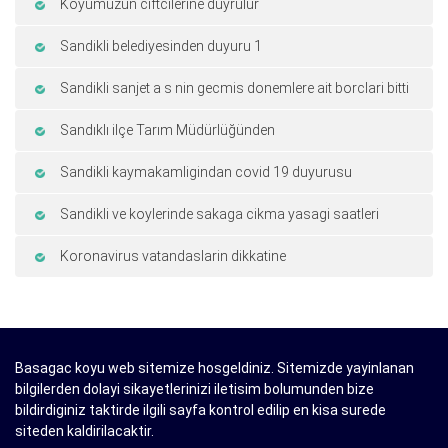
Koyumuzun ciftcilerine duyrulur
Sandikli belediyesinden duyuru 1
Sandikli sanjet a s nin gecmis donemlere ait borclari bitti
Sandıklı ilçe Tarım Müdürlüğünden
Sandikli kaymakamligindan covid 19 duyurusu
Sandikli ve koylerinde sakaga cikma yasagi saatleri
Koronavirus vatandaslarin dikkatine
Basagac koyu web sitemize hosgeldiniz. Sitemizde yayinlanan
bilgilerden dolayi sikayetlerinizi iletisim bolumunden bize
bildirdiginiz taktirde ilgili sayfa kontrol edilip en kisa surede
siteden kaldirilacaktir.