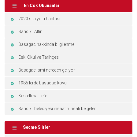
En Cok Okunanlar
2020 sila yolu haritasi
Sandikli Altini
Basagac hakkinda bilgilenme
Eski Okul ve Tarihçesi
Basagac ismi nereden geliyor
1985 lerde basagac koyu
Kestelli halil efe
Sandikli belediyesi insaat ruhsati belgeleri
Secme Siirler