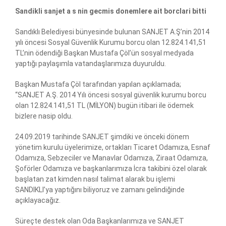
Sandikli sanjet a s nin gecmis donemlere ait borclari bitti
Sandıklı Belediyesi bünyesinde bulunan SANJET A.Ş’nin 2014
yılı öncesi Sosyal Güvenlik Kurumu borcu olan 12.824.141,51
TL’nin ödendiği Başkan Mustafa Çöl’ün sosyal medyada
yaptığı paylaşımla vatandaşlarımıza duyuruldu.
Başkan Mustafa Çöl tarafından yapılan açıklamada;
“SANJET A.Ş. 2014 Yılı öncesi sosyal güvenlik kurumu borcu
olan 12.824.141,51 TL (MİLYON) bugün itibari ile ödemek
bizlere nasip oldu.
24.09.2019 tarihinde SANJET şimdiki ve önceki dönem
yönetim kurulu üyelerimize, ortakları Ticaret Odamıza, Esnaf
Odamıza, Sebzeciler ve Manavlar Odamıza, Ziraat Odamıza,
Şoförler Odamıza ve başkanlarımıza İcra takibini özel olarak
başlatan zat kimden nasıl talimat alarak bu işlemi
SANDIKLI’ya yaptığını biliyoruz ve zamanı gelindiğinde
açıklayacağız.
Süreçte destek olan Oda Başkanlarımıza ve SANJET